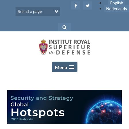
Skip
English
to
Nederlands
content
Menu