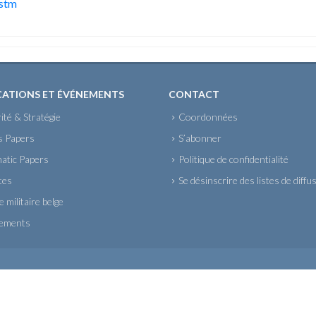
.stm
CATIONS ET ÉVÉNEMENTS
CONTACT
ité & Stratégie
Coordonnées
s Papers
S’abonner
atic Papers
Politique de confidentialité
tes
Se désinscrire des listes de diffu
 militaire belge
ements