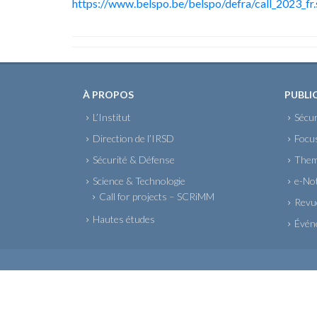
https://www.belspo.be/belspo/defra/call_2023_fr
À PROPOS
PUBLI
L’Institut
Sécur
Direction de l’IRSD
Focu
Sécurité & Défense
Them
Science & Technologie
e-No
Call for projects – SCRiMM
Revue
Hautes études
Évén