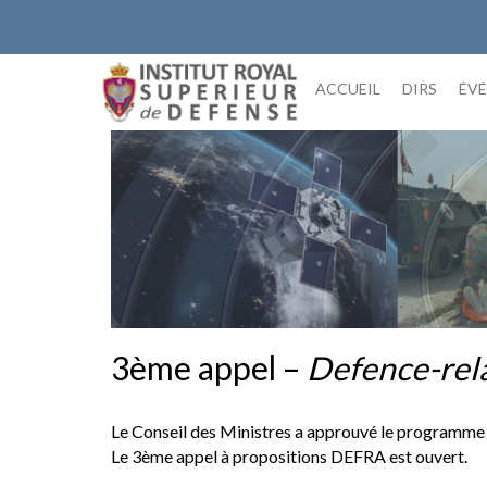
Skip
to
content
ACCUEIL
DIRS
ÉV
3ème appel –
Defence-rel
Le Conseil des Ministres a approuvé le programme 
Le 3ème appel à propositions DEFRA est ouvert.