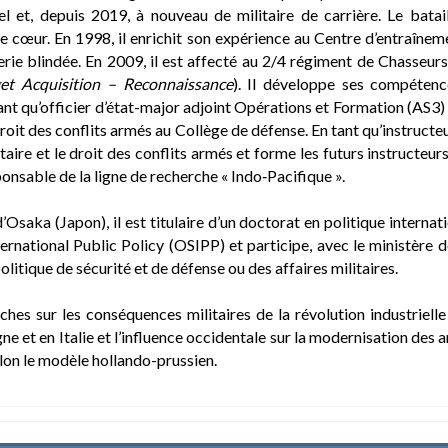
nel et, depuis 2019, à nouveau de militaire de carrière. Le bata
de cœur. En 1998, il enrichit son expérience au Centre d’entraî
lerie blindée. En 2009, il est affecté au 2/4 régiment de Chasseu
rget Acquisition – Reconnaissance
). Il développe ses compétenc
nt qu’officier d’état-major adjoint Opérations et Formation (AS3)
 droit des conflits armés au Collège de défense. En tant qu’instructe
aire et le droit des conflits armés et forme les futurs instructeurs 
onsable de la ligne de recherche « Indo‑Pacifique ».
d’Osaka (Japon), il est titulaire d’un doctorat en politique internat
rnational Public Policy (OSIPP) et participe, avec le ministère d
olitique de sécurité et de défense ou des affaires militaires.
rches sur les conséquences militaires de la révolution industriell
e et en Italie et l’influence occidentale sur la modernisation des 
elon le modèle hollando-prussien.