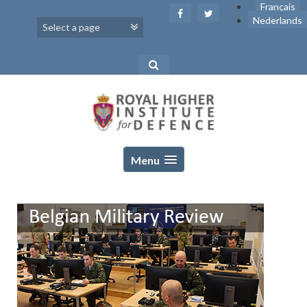
Skip
Français
to
Nederlands
content
Menu