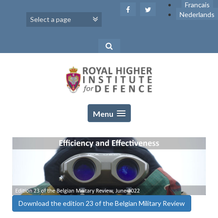
Skip
Français
to
Nederlands
content
Menu
Download the edition 23 of the Belgian Military Review