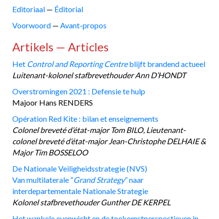
Editoriaal
—
Éditorial
Voorwoord
—
Avant-propos
Artikels — Articles
Het
Control and Reporting Centre
blijft brandend actueel
Luitenant-kolonel stafbrevethouder Ann D’HONDT
Overstromingen 2021 : Defensie te hulp
Majoor Hans RENDERS
Opération Red Kite : bilan et enseignements
Colonel breveté d’état-major Tom BILO, Lieutenant-
colonel breveté d’état-major Jean-Christophe DELHAIE &
Major Tim BOSSELOO
De Nationale Veiligheidsstrategie (NVS)
Van multilaterale “
Grand Strategy
” naar
interdepartementale Nationale Strategie
Kolonel stafbrevethouder Gunther DE KERPEL
Het wankele evenwicht en de toekomstperspectieven in