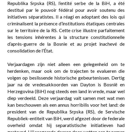
Republika Srpska (RS), l’entité serbe de la BiH, a été
destitué par le pouvoir fédéral pour avoir soutenu des
initiatives séparatistes. Il a réagi en adoptant des lois qui
criminalisent la présence d’institutions étatiques centrales
sur le territoire de la RS. Cette crise illustre parfaitement
les tensions inhérentes à la structure constitutionnelle
d’après-guerre de la Bosnie et au projet inachevé de
consolidation de l’État.
Verjaardagen zijn niet alleen een gelegenheid om te
herdenken, maar ook om de trajecten te evalueren die
volgen op beslissende historische gebeurtenissen. Dertig
jaar na de vredesakkoorden van Dayton is Bosnië en
Herzegovina (BiH) nog steeds een land in vrede, maar wel
diep verdeeld. Deze verjaardag valt samen met wat men
kan beschouwen als een annus horribilis voor het land: de
president van de Republika Srpska (RS), de Servische
Republiek-entiteit van BiH, werd afgezet door de federale
overheid omdat hij separatistische initiatieven had
gesteund. Hij reageerde daarop door wetten aan te nemen