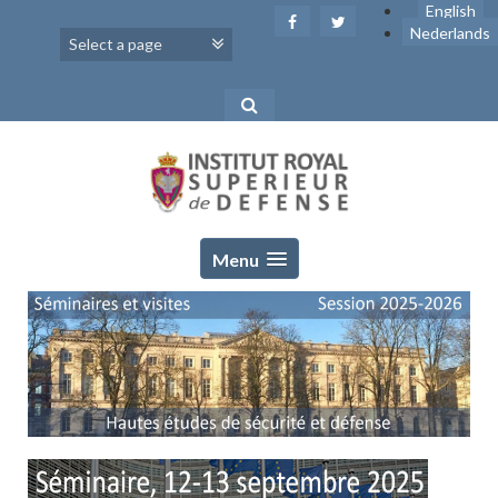
Skip
English
to
Nederlands
content
Menu