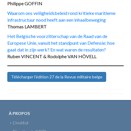
Philippe GOFFIN
Waarom ons veiligheidsbeleid rond kritieke maritieme
infrastructuur nood heeft aan een inhaalbeweging
Thomas LAMBERT
Het Belgische voorzitterschap van de Raad van de
Europese Unie, vanuit het standpunt van Defensie: hoe
gaat dat in zijn werk? En wat waren de resultaten?
Ruben VINCENT & Rodolphe VAN HÖVELL
Télécharger l’édition 27 de la Revue militaire belge
À PROPOS
L’Institut