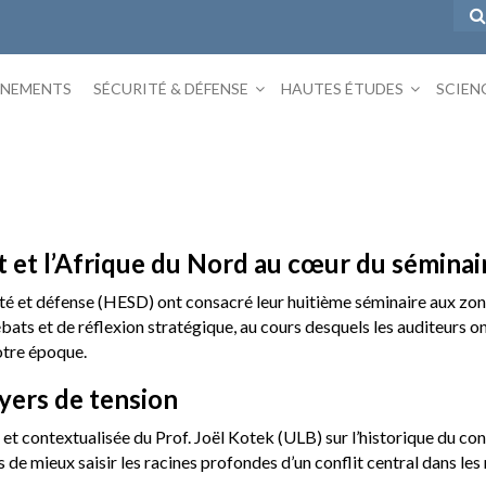
ÉNEMENTS
SÉCURITÉ & DÉFENSE
HAUTES ÉTUDES
SCIEN
t et l’Afrique du Nord au cœur du sémina
rité et défense (HESD) ont consacré leur huitième séminaire aux zo
bats et de réflexion stratégique, au cours desquels les auditeurs o
otre époque.
yers de tension
 et contextualisée du Prof. Joël Kotek (ULB) sur l’historique du conf
rs de mieux saisir les racines profondes d’un conflit central dans le