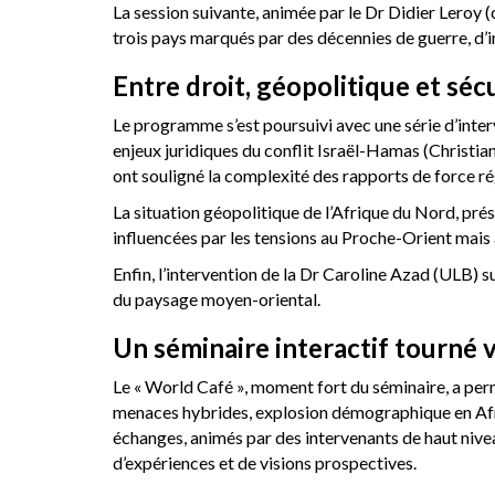
La session suivante, animée par le Dr Didier Leroy (c
trois pays marqués par des décennies de guerre, d’ins
Entre droit, géopolitique et sé
Le programme s’est poursuivi avec une série d’interv
enjeux juridiques du conflit Israël-Hamas (Christia
ont souligné la complexité des rapports de force ré
La situation géopolitique de l’Afrique du Nord, pré
influencées par les tensions au Proche-Orient mais a
Enfin, l’intervention de la Dr Caroline Azad (ULB) s
du paysage moyen-oriental.
Un séminaire interactif tourné v
Le « World Café », moment fort du séminaire, a per
menaces hybrides, explosion démographique en Afri
échanges, animés par des intervenants de haut niv
d’expériences et de visions prospectives.