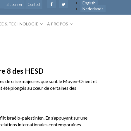
English
S’abonner
Contact
Nederlands
CE & TECHNOLOGIE
À PROPOS
ire 8 des HESD
nes de crise majeures que sont le Moyen-Orient et
nt été plongés au cœur de certaines des
lit israélo-palestinien. En s’appuyant sur une
s relations internationales contemporaines.