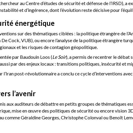
hercheur au Centre d’études de sécurité et défense de l’IRSD), a explo
tabilité et d’ingérence, dont l’évolution reste décisive pour l’équil
curité énergétique
entions sur des thématiques ciblées : la politique étrangère de l’A
n De Cock, VUB), ou encore l’analyse de la politique étrangère tur
gionaux et les risques de contagion géopolitique.
sentée par Baudouin Loos (
Le Soir
), a permis de recentrer le déba
ussi par des enjeux locaux : transitions politiques, insécurité et mi
ur l’Iran post-révolutionnaire a conclu ce cycle d’interventions avec
ers l’avenir
mis aux auditeurs de débattre en petits groupes de thématiques ess
que, mise en œuvre des politiques de sécurité ou encore vision 3
eau comme Géraldine Georges, Christophe Colonval ou Benoît Leme