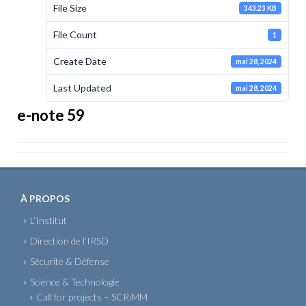
File Size
343.23 KB
File Count
1
Create Date
mai 28, 2024
Last Updated
mai 28, 2024
e-note 59
À PROPOS
L’Institut
Direction de l’IRSD
Sécurité & Défense
Science & Technologie
Call for projects – SCRiMM