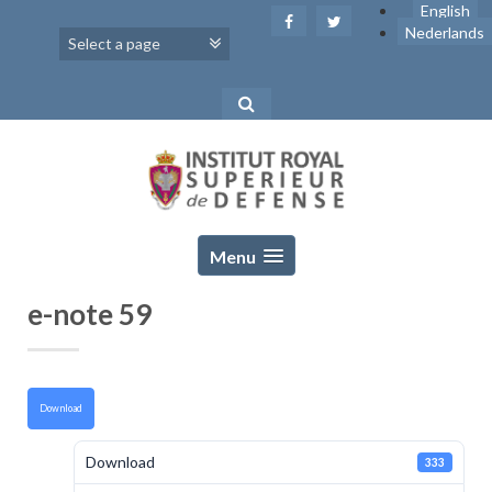
Skip
English
to
Nederlands
content
Menu
e-note 59
Download
Download
333