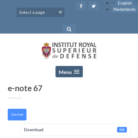
Skip
English
to
Nederlands
content
Menu
e-note 67
Download
Download
361