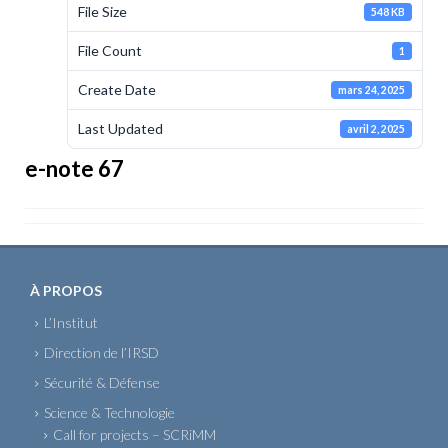
File Size
548 KB
File Count
1
Create Date
mars 24, 2025
Last Updated
avril 2, 2025
e-note 67
À PROPOS
L’Institut
Direction de l’IRSD
Sécurité & Défense
Science & Technologie
Call for projects – SCRiMM