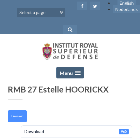
Skip
English
to
Nederlands
content
Menu
RMB 27 Estelle HOORICKX
Download
Download
960