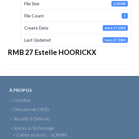
File Size
2.18 MB
File Count
1
Create Date
mars 27, 2024
Last Updated
mars 27, 2024
RMB 27 Estelle HOORICKX
À PROPOS
L’Institut
Direction de l’IRSD
Sécurité & Défense
Science & Technologie
Call for projects – SCRiMM