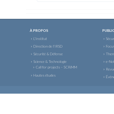
À PROPOS
PUBLI
L’Institut
Sécur
Direction de l’IRSD
Focu
Sécurité & Défense
Them
Science & Technologie
e-No
Call for projects – SCRiMM
Revue
Hautes études
Évén