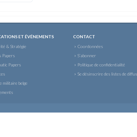
CATIONS ET ÉVÉNEMENTS
CONTACT
ité & Stratégie
Coordonnées
s Papers
S’abonner
atic Papers
Politique de confidentialité
tes
Se désinscrire des listes de diffu
 militaire belge
ements