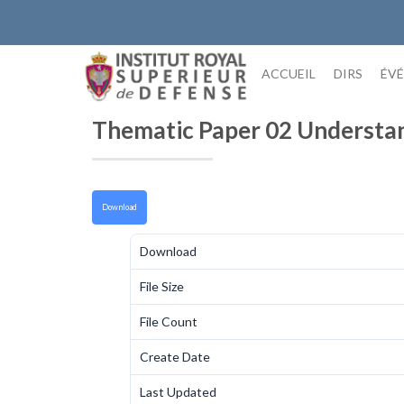
Skip
to
content
ACCUEIL
DIRS
ÉV
Thematic Paper 02 Understa
Download
Download
File Size
File Count
Create Date
Last Updated