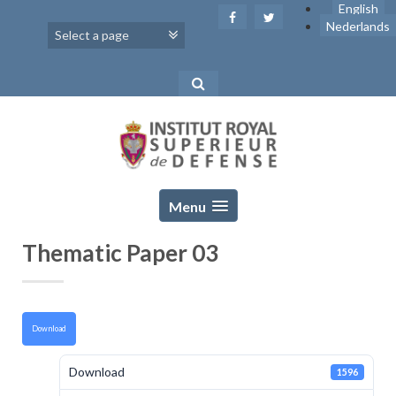
Skip
English
to
Nederlands
content
Menu
Thematic Paper 03
Download
Download
1596