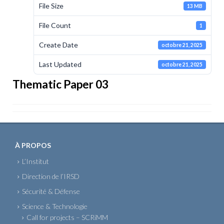
File Size
13 MB
File Count
1
Create Date
octobre 21, 2025
Last Updated
octobre 21, 2025
Thematic Paper 03
À PROPOS
L’Institut
Direction de l’IRSD
Sécurité & Défense
Science & Technologie
Call for projects – SCRiMM