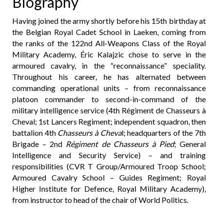
Biography
Having joined the army shortly before his 15th birthday at
the Belgian Royal Cadet School in Laeken, coming from
the ranks of the 122nd All-Weapons Class of the Royal
Military Academy, Éric Kalajzic chose to serve in the
armoured cavalry, in the “reconnaissance” speciality.
Throughout his career, he has alternated between
commanding operational units – from reconnaissance
platoon commander to second-in-command of the
military intelligence service (4th Régiment de Chasseurs à
Cheval; 1st Lancers Regiment; independent squadron, then
battalion 4th
Chasseurs à Cheva
l; headquarters of the 7th
Brigade – 2nd
Régiment de Chasseurs à Pied
; General
Intelligence and Security Service) – and training
responsibilities (CVR T Group/Armoured Troop School;
Armoured Cavalry School – Guides Regiment; Royal
Higher Institute for Defence, Royal Military Academy),
from instructor to head of the chair of World Politics.