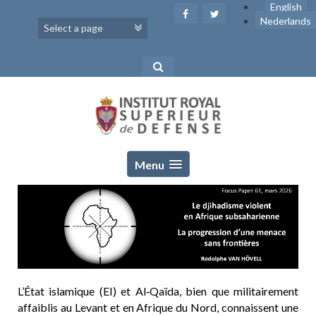
Skip
English
to
Nederlands
content
Menu
L’État islamique (EI) et Al‑Qaïda, bien que militairement
affaiblis au Levant et en Afrique du Nord, connaissent une