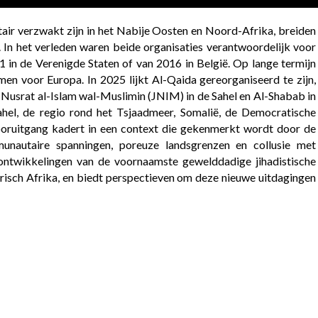
itair verzwakt zijn in het Nabije Oosten en Noord-Afrika, breiden
a. In het verleden waren beide organisaties verantwoordelijk voor
 in de Verenigde Staten of van 2016 in België. Op lange termijn
men voor Europa. In 2025 lijkt Al-Qaida gereorganiseerd te zijn,
t Nusrat al-Islam wal-Muslimin (JNIM) in de Sahel en Al-Shabab in
Sahel, de regio rond het Tsjaadmeer, Somalië, de Democratische
uitgang kadert in een context die gekenmerkt wordt door de
munautaire spanningen, poreuze landsgrenzen en collusie met
 ontwikkelingen van de voornaamste gewelddadige jihadistische
harisch Afrika, en biedt perspectieven om deze nieuwe uitdagingen