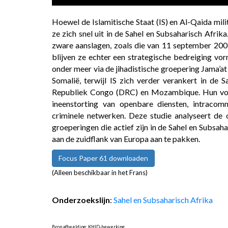
Hoewel de Islamitische Staat (IS) en Al-Qaida mil
ze zich snel uit in de Sahel en Subsaharisch Afrik
zware aanslagen, zoals die van 11 september 2001
blijven ze echter een strategische bedreiging vor
onder meer via de jihadistische groepering Jama’a
Somalië, terwijl IS zich verder verankert in de 
Republiek Congo (DRC) en Mozambique. Hun voor
ineenstorting van openbare diensten, intracom
criminele netwerken. Deze studie analyseert de
groeperingen die actief zijn in de Sahel en Subsa
aan de zuidflank van Europa aan te pakken.
Focus Paper 61 downloaden
(Alleen beschikbaar in het Frans)
Onderzoekslijn
:
Sahel en Subsaharisch Afrika
Bron afbeelding: KHID-bewerking