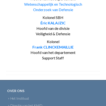
Wetenschappelijk en Technologisch
Onderzoek van Defensie
Kolonel SBH
Éric KALAJZIC
Hoofd van de divisie
Veiligheid & Defensie
Kolonel
Frank CLINCKEMAILLIE
Hoofd van het departement
Support Staff
OVER ONS
Het Instituut
Directie van het KHID