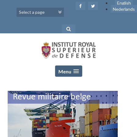
Skip
English
to
Nederlands
content
Menu