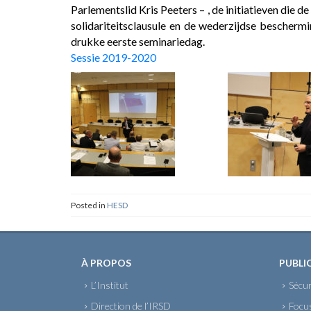
Parlementslid Kris Peeters – , de initiatieven die
solidariteitsclausule en de wederzijdse bescherm
drukke eerste seminariedag.
Sessie 2019-2020
Posted in
HESD
À PROPOS
PUBLI
L’Institut
Sécur
Direction de l’IRSD
Focu