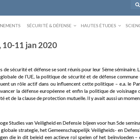
ÉNEMENTS
SÉCURITÉ & DÉFENSE
HAUTES ÉTUDES
SCIEN
, 10-11 jan 2020
es de sécurité et défense se sont réunis pour leur 5ème séminaire. 
 globale de l’UE, la politique de sécurité et de défense commune 
ouent un rôle actif dans ou influencent cette politique – e.a. le
 avancer la défense européenne et enfin la politique de voisinage 
ité et de la clause de protection mutuelle. Il y avait aussi un mome
ge Studies van Veiligheid en Defensie bijeen voor hun 5de semina
lobale strategie, het Gemeenschappelijk Veiligheids- en Defensi
gen die in dit beleid een actieve rol spelen of het beïnvloeden 