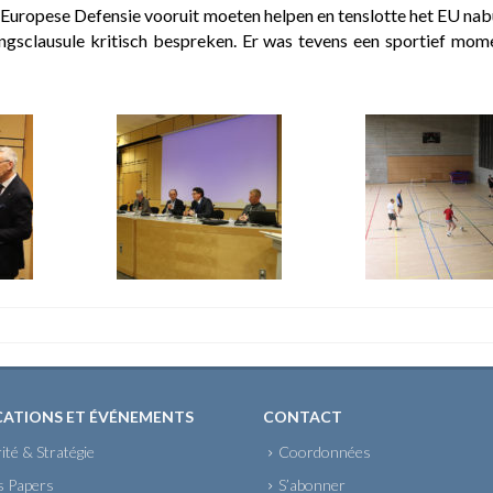
 de Europese Defensie vooruit moeten helpen en tenslotte het EU n
ingsclausule kritisch bespreken. Er was tevens een sportief mom
CATIONS ET ÉVÉNEMENTS
CONTACT
ité & Stratégie
Coordonnées
s Papers
S’abonner