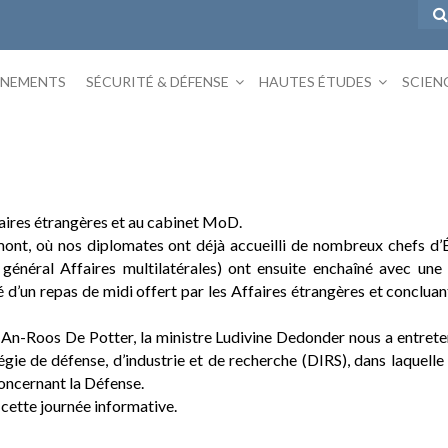
ÉNEMENTS
SÉCURITÉ & DÉFENSE
HAUTES ÉTUDES
SCIEN
faires étrangères et au cabinet MoD.
gmont, où nos diplomates ont déjà accueilli de nombreux chefs d
 général Affaires multilatérales) ont ensuite enchaîné avec une
d’un repas de midi offert par les Affaires étrangères et concluant
 An-Roos De Potter, la ministre Ludivine Dedonder nous a entrete
 de défense, d’industrie et de recherche (DIRS), dans laquelle l’I
oncernant la Défense.
 cette journée informative.