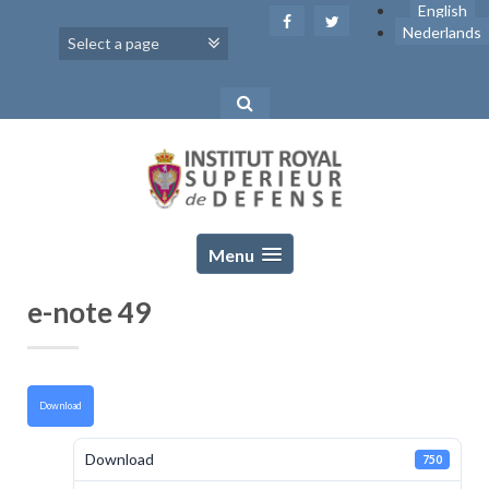
Skip
English
to
Nederlands
content
Menu
e-note 49
Download
Download
750