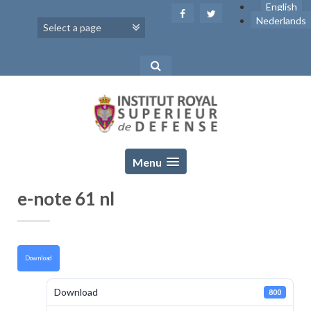
Skip
English
to
Nederlands
content
Menu
e-note 61 nl
Download
Download
800