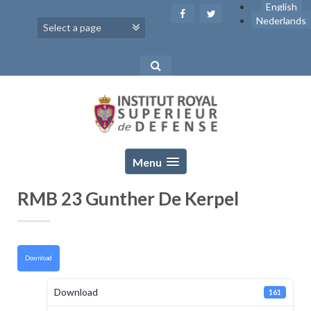
Skip
English
to
Nederlands
content
Menu
RMB 23 Gunther De Kerpel
Download
Download
161