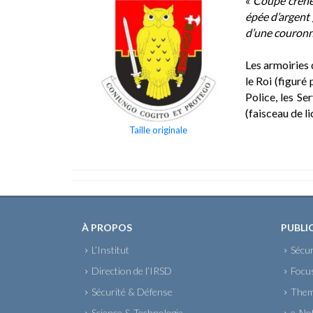
«
Coupé crénel
épée d’argent 
d’une couronn
Les armoiries 
le Roi (figuré
Police, les Se
(faisceau de li
Taille originale
À PROPOS
PUBLI
L’Institut
Sécur
Direction de l’IRSD
Focu
Sécurité & Défense
Them
Science & Technologie
e-No