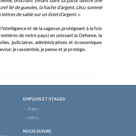
u même, brochant tenant dans sa patte dextre une
urel lié de gueules, la hache d’argent. L’écu sommé
res de sable sur un listel d’argent.
».
intelligence et de la sagesse, protégeant à la fois
frontières de notre pays) en unissant la Défense, la
iviles, judiciaires, administratives et économiques
devise: je rassemble, je pense et je protège.
EMPLOIS ET STAGES
Stages
Offres
NOUS SUIVRE
sion