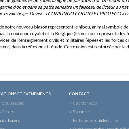
é de gueules et de sable, la ligne de partition d’or. Un hibou d
garnie d’or, et dans sa patte senestre un faisceau de licteur au nat
e royale belge. Devise: « CONIUNGO COGITO ET PROTEGO » en lett
de notre nouveau blason représentent le hibou, animal symbole de l’
 par la couronne royale) et la Belgique (le mur noir représente les 
rvices de Renseignement civils et militaires (épée) et les forces c
cteur) dans la réflexion et l’étude. Cette union est renforcée par la 
CATIONS ET ÉVÉNEMENTS
CONTACT
ité & Stratégie
Coordonnées
s Papers
S’abonner
atic Papers
Politique de confidentialité
tes
Se désinscrire des listes de diffu