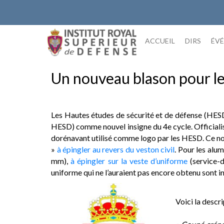
Skip
to
content
ACCUEIL
DIRS
ÉV
Un nouveau blason pour le
Les Hautes études de sécurité et de défense (HESD)
HESD) comme nouvel insigne du 4e cycle. Officialis
dorénavant utilisé comme logo par les HESD. Ce no
»
à épingler au revers du veston civil
. Pour les alu
mm),
à épingler sur la veste d’uniforme
(service-d
uniforme qui ne l’auraient pas encore obtenu sont in
Voici la descr