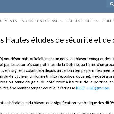
ÉNEMENTS
SÉCURITÉ & DÉFENSE
HAUTES ÉTUDES
SCIEN
s Hautes études de sécurité et de
 ont désormais officiellement un nouveau blason, conçu et dessiné
é par les autorités compétentes de la Défense au terme d’un proce
uvel insigne circulait déjà depuis un certain temps parmi les mem
mni du 4e cycle en uniforme (militaire, police, douane), il existe à
ress ou tenue de gala) du côté droit à hauteur de la poitrine, e
vités à se manifester par courriel à l’adresse
IRSD-HSD@mil.be
.
iption héraldique du blason et la signification symbolique des diffé