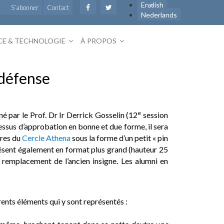
English
S’abonner
Contact
Nederlands
CE & TECHNOLOGIE
À PROPOS
 défense
e
 par le Prof. Dr Ir Derrick Gosselin (12
session
ssus d’approbation en bonne et due forme, il sera
bres du
Cercle Athena
sous la forme d’un petit « pin
 présent également en format plus grand (hauteur 25
n remplacement de l’ancien insigne. Les alumni en
rents éléments qui y sont représentés :