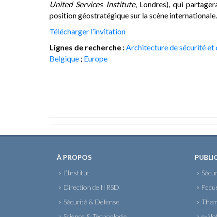
United Services Institute
, Londres), qui partage
position géostratégique sur la scène internationale.
Télécharger l’invitation
Lignes de recherche :
Architecture de sécurité et
Belgique
;
Europe
À PROPOS
PUBLI
L’Institut
Sécur
Direction de l’IRSD
Focu
Sécurité & Défense
Them
Science & Technologie
e-No