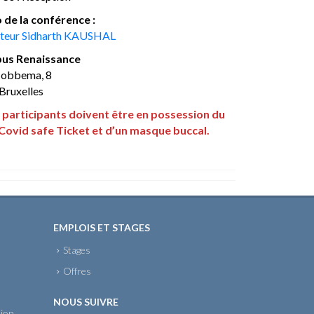
 de la conférence :
teur Sidharth KAUSHAL
us Renaissance
Hobbema, 8
Bruxelles
 participants doivent être en possession du
Covid safe Ticket
et d’un masque buccal.
EMPLOIS ET STAGES
Stages
Offres
NOUS SUIVRE
sion