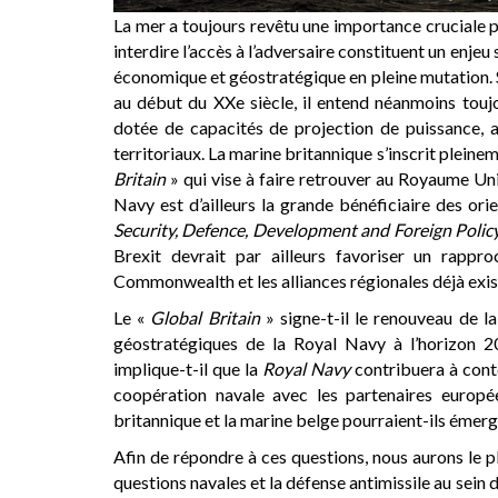
La mer a toujours revêtu une importance cruciale p
interdire l’accès à l’adversaire constituent un enj
économique et géostratégique en pleine mutation.
au début du XXe siècle, il entend néanmoins touj
dotée de capacités de projection de puissance, a
territoriaux. La marine britannique s’inscrit plein
Britain
» qui vise à faire retrouver au Royaume Uni
Navy est d’ailleurs la grande bénéficiaire des ori
Security, Defence, Development and Foreign Polic
Brexit devrait par ailleurs favoriser un rap
Commonwealth et les alliances régionales déjà exis
Le «
Global Britain
» signe-t-il le renouveau de l
géostratégiques de la Royal Navy à l’horizon 2
implique-t-il que la
Royal Navy
contribuera à conte
coopération navale avec les partenaires europ
britannique et la marine belge pourraient-ils émerg
Afin de répondre à ces questions, nous aurons le p
questions navales et la défense antimissile au sein 