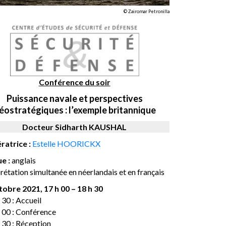
© Zairomar Petronilla
Conférence du soir
Puissance navale et perspectives
éostratégiques : l’exemple britannique
Docteur Sidharth KAUSHAL
atrice :
Estelle HOORICKX
e :
anglais
rétation simultanée en néerlandais et en français
tobre 2021, 17 h 00 – 18 h 30
 30 : Accueil
h 00 : Conférence
 30 : Réception