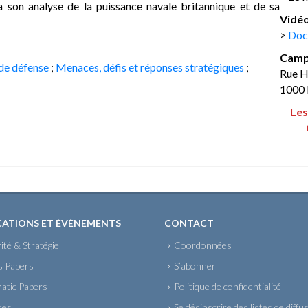
ra son analyse de la puissance navale britannique et de sa
Vidéo
>
Doc
Camp
 de défense
;
Menaces, défis et réponses stratégiques
;
Rue 
1000 
Les
CATIONS ET ÉVÉNEMENTS
CONTACT
ité & Stratégie
Coordonnées
s Papers
S’abonner
atic Papers
Politique de confidentialité
tes
Se désinscrire des listes de diffu