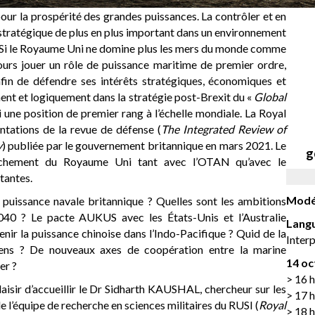
our la prospérité des grandes puissances. La contrôler et en
eu stratégique de plus en plus important dans un environnement
 Si le Royaume Uni ne domine plus les mers du monde comme
ours jouer un rôle de puissance maritime de premier ordre,
fin de défendre ses intérêts stratégiques, économiques et
ement et logiquement dans la stratégie post-Brexit du «
Global
 une position de premier rang à l’échelle mondiale. La Royal
entations de la revue de défense (
The Integrated Review of
y
) publiée par le gouvernement britannique en mars 2021. Le
g
prochement du Royaume Uni tant avec l’OTAN qu’avec le
tantes.
Modér
a puissance navale britannique ? Quelles sont les ambitions
040 ? Le pacte AUKUS avec les États-Unis et l’Australie
Langu
nir la puissance chinoise dans l’Indo-Pacifique ? Quid de la
Interp
éens ? De nouveaux axes de coopération entre la marine
14 oc
er ?
> 16 h
laisir d’accueillir le Dr Sidharth KAUSHAL, chercheur sur les
> 17 
de l’équipe de recherche en sciences militaires du RUSI (
Royal
> 18 h