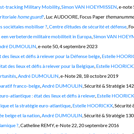
st-tracking Military Mobility
,
Simon VAN HOEYMISSEN
, e-note
ritoriale
home guard
?
, Luc AUDOORE, Focus Paper
themanumme
s sociétales mobiliser ?
,
Centre d’études
de
sécurité et défense
, F
 een verbeterde militaire mobiliteit in Europa
,
Simon VAN HOEY
ndré DUMOULIN
, e-note 50, 4 septembre 2023
des lieux et défis à relever pour la Défense belge
,
Estelle HOOR
tat des lieux et défis à relever pour la Belgique
,
Estelle HOORICK
ortunités
,
André DUMOULIN
, e-Note 28, 18 octobre 2019
paratif franco-belge
,
André DUMOULIN
, Sécurité & Stratégie 14
uro-atlantique : état des lieux et défis à relever
,
Estelle HOORIC
ique et la stratégie euro-atlantique
,
Estelle HOORICKX
, Sécurité
e belge et la nation
,
André DUMOULIN
, Sécurité & Stratégie 1
slamique ?
, Catheline REMY, e-Note 22, 20 septembre 2016