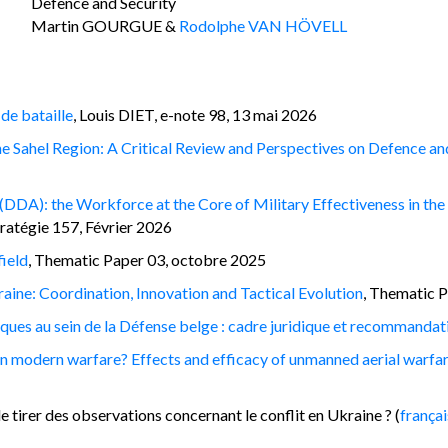
Defence and Security
Martin GOURGUE &
Rodolphe VAN HÖVELL
de bataille
, Louis DIET, e-note 98, 13 mai 2026
he Sahel Region: A Critical Review and Perspectives on Defence an
(DDA): the Workforce at the Core of Military Effectiveness in th
atégie 157, Février 2026
field
, Thematic Paper 03, octobre 2025
raine: Coordination, Innovation and Tactical Evolution
, Thematic 
iques au sein de la Défense belge : cadre juridique et recommandat
 modern warfare? Effects and efficacy of unmanned aerial warfar
e tirer des observations concernant le conflit en Ukraine ? (
françai