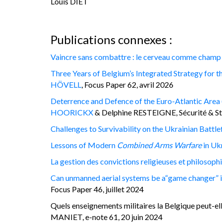
Louis DIET
Publications connexes :
Vaincre sans combattre : le cerveau comme champ 
Three Years of Belgium’s Integrated Strategy for t
HÖVELL
, Focus Paper 62, avril 2026
Deterrence and Defence of the Euro-Atlantic Area 
HOORICKX
& Delphine RESTEIGNE, Sécurité & Str
Challenges to Survivability on the Ukrainian Battle
Lessons of Modern
Combined
Arms Warfare
in Uk
La gestion des convictions religieuses et philosoph
Can unmanned aerial systems be a“game changer” in
Focus Paper 46, juillet 2024
Quels enseignements militaires la Belgique peut-ell
MANIET, e-note 61, 20 juin 2024