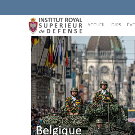
Skip
to
content
ACCUEIL
DIRS
ÉV