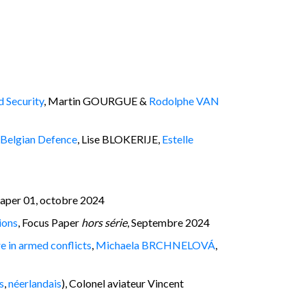
d Security
, Martin GOURGUE &
Rodolphe VAN
e Belgian Defence
, Lise BLOKERIJE,
Estelle
Paper 01, octobre 2024
ions
, Focus Paper
hors série
, Septembre 2024
e in armed conflicts
,
Michaela BRCHNELOVÁ
,
s
,
néerlandais
), Colonel aviateur Vincent