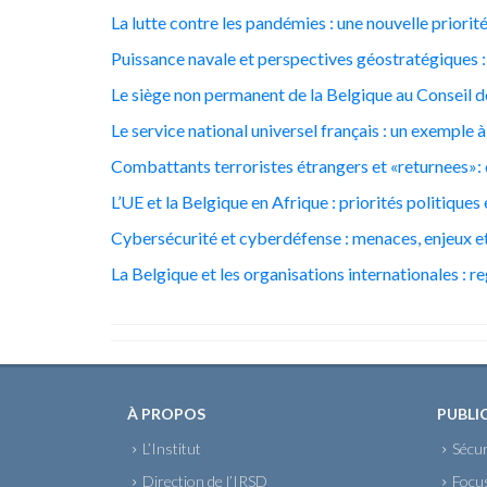
La lutte contre les pandémies : une nouvelle priori
Puissance navale et perspectives géostratégiques :
Le siège non permanent de la Belgique au Conseil de
Le service national universel français : un exemple à
Combattants terroristes étrangers et «returnees»: 
L’UE et la Belgique en Afrique : priorités politique
Cybersécurité et cyberdéfense : menaces, enjeux e
La Belgique et les organisations internationales : r
À PROPOS
PUBLI
L’Institut
Sécur
Direction de l’IRSD
Focu