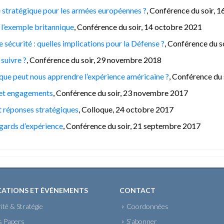
té stratégique pour les armées européennes ?
, Conférence du soir,
 l’exemple britannique
, Conférence du soir, 14 octobre 2021
 sécurité : quelles implications pour la Défense ?
, Conférence du s
 suivre ?
, Conférence du soir, 29 novembre 2018
que peut nous apprendre l’expérience américaine ?
, Conférence du 
s et engagements
, Conférence du soir, 23 novembre 2017
t réponses stratégiques
, Colloque, 24 octobre 2017
egards d’expérience
, Conférence du soir, 21 septembre 2017
CATIONS ET ÉVÉNEMENTS
CONTACT
ité & Stratégie
Coordonnées
s Papers
S’abonner