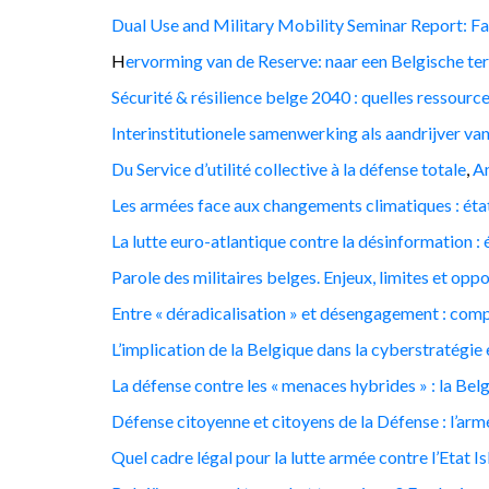
Dual Use and Military Mobility Seminar Report: Fa
H
ervorming van de Reserve: naar een Belgische ter
Sécurité & résilience belge 2040 : quelles ressource
Interinstitutionele samenwerking als aandrijver van
Du Service d’utilité collective à la défense totale
,
A
Les armées face aux changements climatiques : état 
La lutte euro-atlantique contre la désinformation : é
Parole des militaires belges. Enjeux, limites et opp
Entre « déradicalisation » et désengagement : com
L’implication de la Belgique dans la cyberstratégie e
La défense contre les « menaces hybrides » : la Belg
Défense citoyenne et citoyens de la Défense : l’armé
Quel cadre légal pour la lutte armée contre l’Etat I