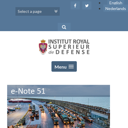
Skip
English
to
Nederlands
content
Menu