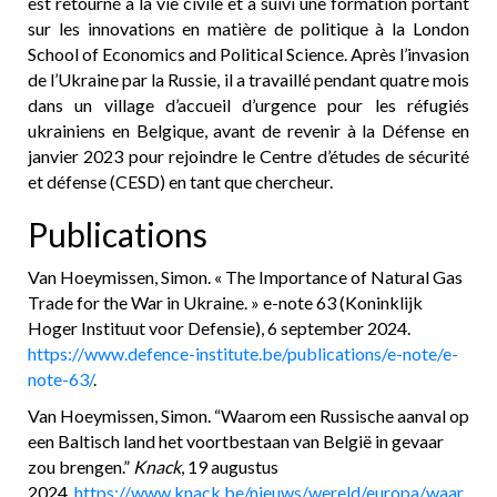
est retourné à la vie civile et a suivi une formation portant
sur les innovations en matière de politique à la London
School of Economics and Political Science. Après l’invasion
de l’Ukraine par la Russie, il a travaillé pendant quatre mois
dans un village d’accueil d’urgence pour les réfugiés
ukrainiens en Belgique, avant de revenir à la Défense en
janvier 2023 pour rejoindre le Centre d’études de sécurité
et défense (CESD) en tant que chercheur.
Publications
Van Hoeymissen, Simon. « The Importance of Natural Gas
Trade for the War in Ukraine. » e-note 63 (Koninklijk
Hoger Instituut voor Defensie), 6 september 2024.
https://www.defence-institute.be/publications/e-note/e-
note-63/
.
Van Hoeymissen, Simon. “Waarom een Russische aanval op
een Baltisch land het voortbestaan van België in gevaar
zou brengen.”
Knack
, 19 augustus
2024.
https://www.knack.be/nieuws/wereld/europa/waar