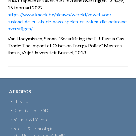
NAVO spelen er zaken die Oekraïne overstijgen.”
Knack
,
15 februari 2022.
https://www.knack.be/nieuws/wereld/zowel-voor-
rusland-de-eu-als-de-navo-spelen-er-zaken-die-oekraine-
overstijgen/
.
Van Hoeymissen, Simon. “Securitizing the EU-Russia Gas
Trade: The Impact of Crises on Energy Policy.” Master’s
thesis, Vrije Universiteit Brussel, 2013
À PROPOS
L’Institut
Direction de l’IRSD
Sécurité & Défense
Science & Technologie
Call for projects – SCRiMM