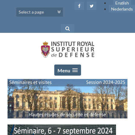
Skip
English
to
Nederlands
content
Menu