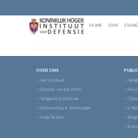
Skip
to
content
HOME
DIRS
EVEN
OVER ONS
PUBLI
Het Instituut
Veili
Directie van het KHID
Focu
Veiligheid & Defensie
Them
Wetenschap & Technologie
e-No
Hoge Studies
Belgi
Even