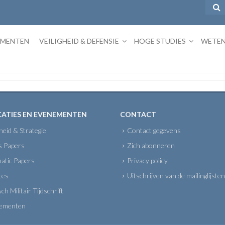
EMENTEN
VEILIGHEID & DEFENSIE
HOGE STUDIES
WETEN
CATIES EN EVENEMENTEN
CONTACT
gheid & Strategie
Contact gegevens
s Papers
Zich abonneren
atic Papers
Privacy policy
tes
Uitschrijven van de mailinglijsten
sch Militair Tijdschrift
ementen