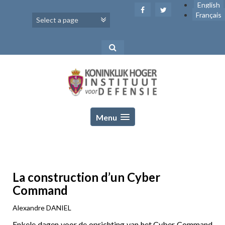
Skip
English
to
Français
content
Menu
La construction d’un Cyber
Command
Alexandre DANIEL
Enkele dagen voor de oprichting van het Cyber Command