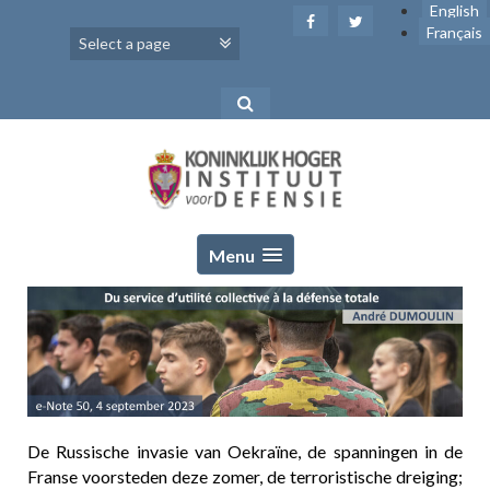
Skip
English
to
Français
content
Menu
De Russische invasie van Oekraïne, de spanningen in de
Franse voorsteden deze zomer, de terroristische dreiging;