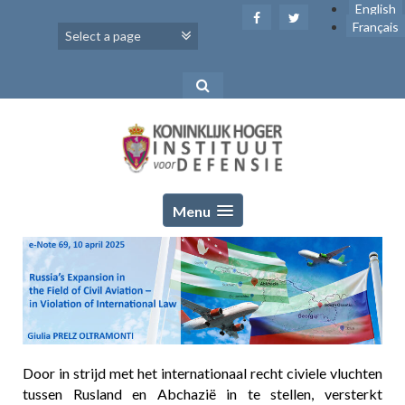
Skip
English
to
Français
content
Menu
Door in strijd met het internationaal recht civiele vluchten
tussen Rusland en Abchazië in te stellen, versterkt