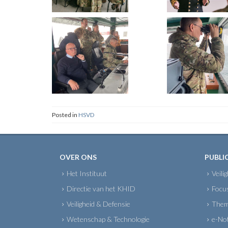
Posted in
HSVD
OVER ONS
PUBLI
Het Instituut
Veili
Directie van het KHID
Focu
Veiligheid & Defensie
Them
Wetenschap & Technologie
e-No