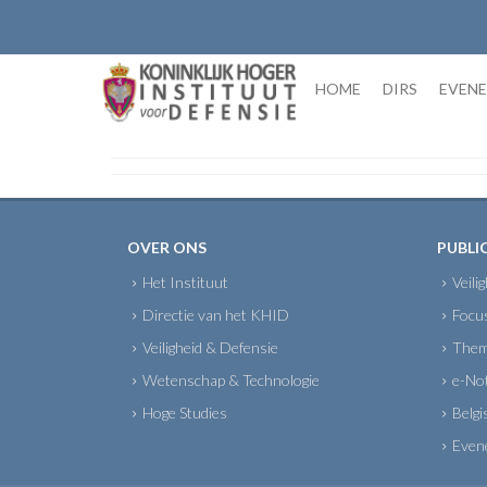
Skip
to
content
HOME
DIRS
EVEN
OVER ONS
PUBLI
Het Instituut
Veili
Directie van het KHID
Focu
Veiligheid & Defensie
Them
Wetenschap & Technologie
e-No
Hoge Studies
Belgi
Even