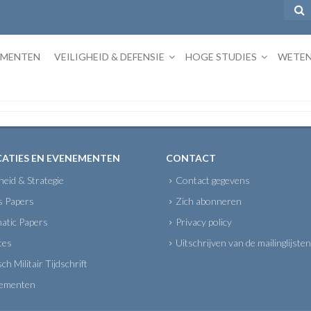
EMENTEN
VEILIGHEID & DEFENSIE
HOGE STUDIES
WETEN
CATIES EN EVENEMENTEN
CONTACT
gheid & Strategie
Contact gegevens
s Papers
Zich abonneren
atic Papers
Privacy policy
tes
Uitschrijven van de mailinglijsten
sch Militair Tijdschrift
ementen