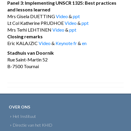
Panel 3: Implementing UNSCR 1325: Best practices
and lessons learned
Mrs Gisela DUETTING
Video
&
ppt
Lt Col Katherine PRUDHOE
Video
&
ppt
Mrs Terhi LEHTINEN
Video
&
ppt
Closing remarks
Eric KALAJZIC
Video
&
Keynote fr
&
en
Stadhuis van Doornik
Rue Saint-Martin 52
B-7500 Tournai
OVER ONS
Het Instituut
Directie van het KHID