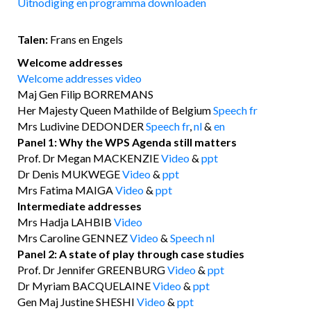
Uitnodiging en programma downloaden
Talen:
Frans en Engels
Welcome addresses
Welcome addresses video
Maj Gen Filip BORREMANS
Her Majesty Queen Mathilde of Belgium
Speech fr
Mrs Ludivine DEDONDER
Speech fr
,
nl
&
en
Panel 1: Why the WPS Agenda still matters
Prof. Dr Megan MACKENZIE
Video
&
ppt
Dr Denis MUKWEGE
Video
&
ppt
Mrs Fatima MAIGA
Video
&
ppt
Intermediate addresses
Mrs Hadja LAHBIB
Video
Mrs Caroline GENNEZ
Video
&
Speech nl
Panel 2: A state of play through case studies
Prof. Dr Jennifer GREENBURG
Video
&
ppt
Dr Myriam BACQUELAINE
Video
&
ppt
Gen Maj Justine SHESHI
Video
&
ppt