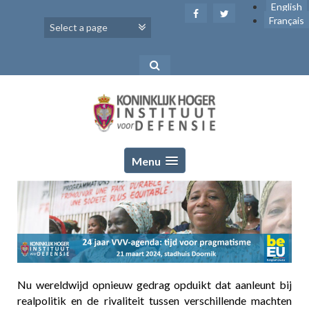
Skip
English
to
Français
content
Menu
Nu wereldwijd opnieuw gedrag opduikt dat aanleunt bij
realpolitik en de rivaliteit tussen verschillende machten