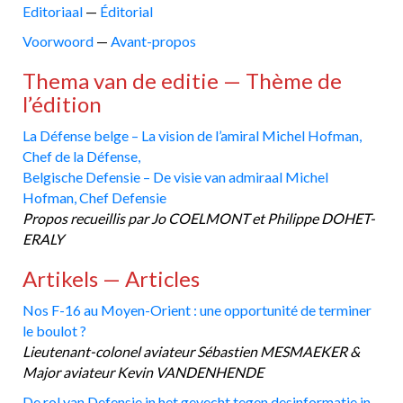
Editoriaal
—
Éditorial
Voorwoord
—
Avant-propos
Thema van de editie — Thème de
l’édition
La Défense belge – La vision de l’amiral Michel Hofman,
Chef de la Défense,
Belgische Defensie – De visie van admiraal Michel
Hofman, Chef Defensie
Propos recueillis par Jo COELMONT et Philippe DOHET-
ERALY
Artikels — Articles
Nos F-16 au Moyen-Orient : une opportunité de terminer
le boulot ?
Lieutenant-colonel aviateur Sébastien MESMAEKER &
Major aviateur Kevin VANDENHENDE
De rol van Defensie in het gevecht tegen desinformatie in