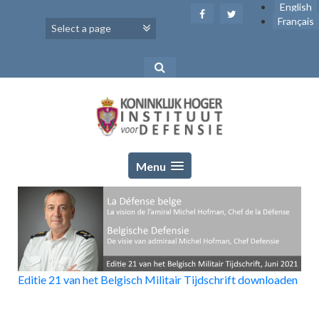
Skip
English
to
Français
content
Menu
Editie 21 van het Belgisch Militair Tijdschrift downloaden