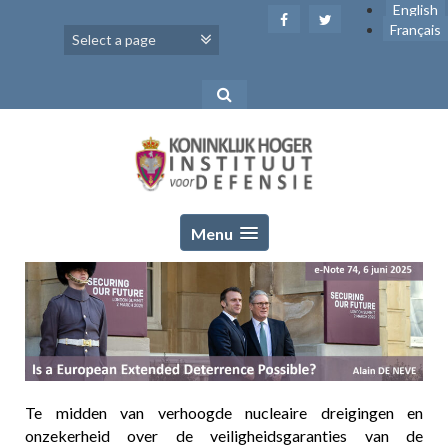
Skip
English
to
Français
content
Menu
Te midden van verhoogde nucleaire dreigingen en
onzekerheid over de veiligheidsgaranties van de