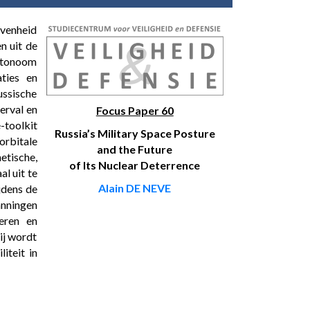
evenheid
n uit de
autonoom
aties en
ussische
verval en
Focus Paper 60
-toolkit
Russia’s Military Space Posture
orbitale
and the Future
etische,
of Its Nuclear Deterrence
l uit te
Alain DE NEVE
jdens de
anningen
eren en
ij wordt
iteit in