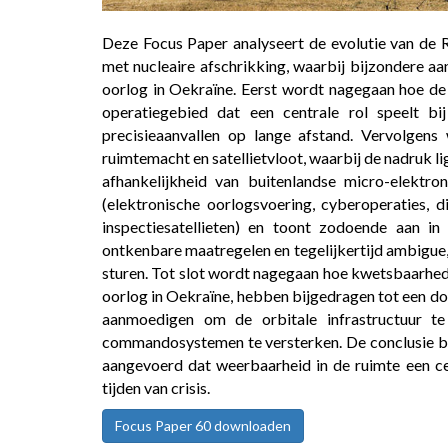
Deze Focus Paper analyseert de evolutie van de 
met nucleaire afschrikking, waarbij bijzondere a
oorlog in Oekraïne. Eerst wordt nagegaan hoe d
operatiegebied dat een centrale rol speelt bij
precisieaanvallen op lange afstand. Vervolgen
ruimtemacht en satellietvloot, waarbij de nadruk li
afhankelijkheid van buitenlandse micro-elektro
(elektronische oorlogsvoering, cyberoperaties, d
inspectiesatellieten) en toont zodoende aan i
ontkenbare maatregelen en tegelijkertijd ambigue, 
sturen. Tot slot wordt nagegaan hoe kwetsbaarhede
oorlog in Oekraïne, hebben bijgedragen tot een do
aanmoedigen om de orbitale infrastructuur te
commandosystemen te versterken. De conclusie be
aangevoerd dat weerbaarheid in de ruimte een cen
tijden van crisis.
Focus Paper 60 downloaden