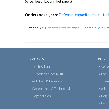
(Alleen beschikbaar in het Engels)
Onderzoekslijnen
:
Defensie-capaciteiten en –te
Bron afbeelding:
http://мультимедиа.минобороны.рф/multimedia/photo/gallery. 
OVER ONS
PUBLI
Het Instituut
Veili
Directie van het KHID
Focu
Veiligheid & Defensie
Them
Wetenschap & Technologie
e-No
Hoge Studies
Belgi
Even