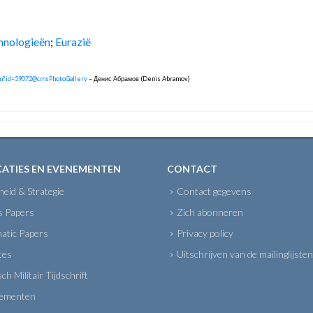
chnologieën
;
Eurazië
htm?id=59072@cmsPhotoGallery
– Денис Абрамов (Denis Abramov)
CATIES EN EVENEMENTEN
CONTACT
gheid & Strategie
Contact gegevens
s Papers
Zich abonneren
atic Papers
Privacy policy
tes
Uitschrijven van de mailinglijsten
sch Militair Tijdschrift
ementen