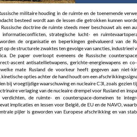
Russische militaire houding in de ruimte en de toenemende verw
andacht besteed wordt aan de lessen die getrokken kunnen worde
e Russische doctrine de ruimte steeds meer beschouwt als een 
 informatieconflicten, strategische lucht- en ruimtevaartoper
s worden de organisatie en beperkingen geëvalueerd van de R
gt op de structurele zwaktes ten gevolge van sancties, industrieel 
nica. De paper overloopt eveneens de Russische counterspace
irect-ascent antisatellietwapens, gerichte-energiewapens en co-
n welke mate Rusland de voorkeur heeft gegeven aan niet-kin
kinetische opties achter de hand houdt om een afschrikkingssignaa
n bij vroegtijdige waarschuwing en nucleaire C3I, zoals gezien ti
ctrinaire verlaging van de nucleaire drempel voor Rusland en insp
 verdichten, de ruimte- en counterspace-domeinen te integr
vat implicaties en lessen voor België, de EU en de NAVO, waarb
trale pijler is geworden van Europese afschrikking en van stabil