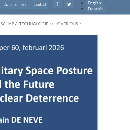
English
Zich abonneren
Contact
Français
SCHAP & TECHNOLOGIE
OVER ONS