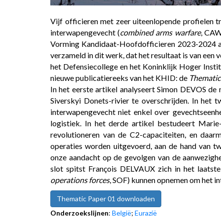
Vijf officieren met zeer uiteenlopende profielen 
interwapengevecht (
combined arms warfare
, CAW
Vorming Kandidaat-Hoofdofficieren 2023-2024 aa
verzameld in dit werk, dat het resultaat is van ee
het Defensiecollege en het Koninklijk Hoger Inst
nieuwe publicatiereeks van het KHID: de
Thematic
In het eerste artikel analyseert Simon DEVOS de 
Siverskyi Donets-rivier te overschrijden. In he
interwapengevecht niet enkel over gevechtseenhe
logistiek. In het derde artikel bestudeert Mari
revolutioneren van de C2-capaciteiten, en daar
operaties worden uitgevoerd, aan de hand van t
onze aandacht op de gevolgen van de aanwezigheid
slot spitst François DELVAUX zich in het laatste
operations forces
, SOF) kunnen opnemen om het i
Thematic Paper 01 downloaden
Onderzoekslijnen
:
België
;
Eurazië