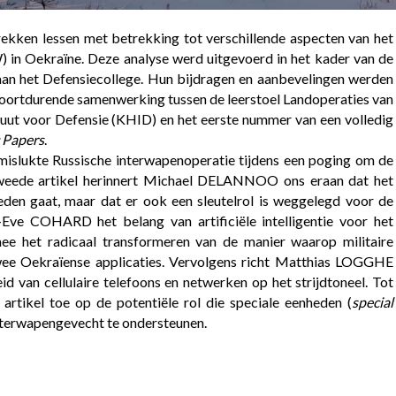
trekken lessen met betrekking tot verschillende aspecten van het
) in Oekraïne. Deze analyse werd uitgevoerd in het kader van de
n het Defensiecollege. Hun bijdragen en aanbevelingen werden
n voortdurende samenwerking tussen de leerstoel Landoperaties van
ituut voor Defensie (KHID) en het eerste nummer van een volledig
 Papers
.
mislukte Russische interwapenoperatie tijdens een poging om de
t tweede artikel herinnert Michael DELANNOO ons eraan dat het
den gaat, maar dat er ook een sleutelrol is weggelegd voor de
e-Eve COHARD het belang van artificiële intelligentie voor het
mee het radicaal transformeren van de manier waarop militaire
wee Oekraïense applicaties. Vervolgens richt Matthias LOGGHE
 van cellulaire telefoons en netwerken op het strijdtoneel. Tot
 artikel toe op de potentiële rol die speciale eenheden (
special
nterwapengevecht te ondersteunen.