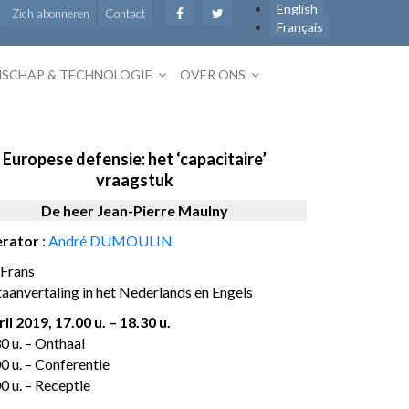
English
Zich abonneren
Contact
Français
SCHAP & TECHNOLOGIE
OVER ONS
Europese defensie: het ‘capacitaire’
vraagstuk
De heer Jean-Pierre Maulny
rator
:
André DUMOULIN
Frans
taanvertaling in het Nederlands en Engels
ril 2019,
17.00 u. – 18.30 u.
0 u. – Onthaal
0 u. – Conferentie
0 u. – Receptie