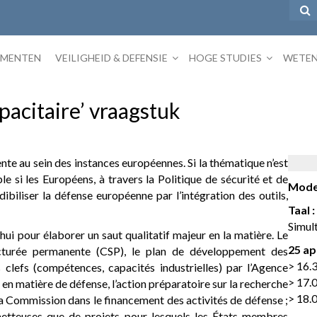
EMENTEN
VEILIGHEID & DEFENSIE
HOGE STUDIES
WETEN
pacitaire’ vraagstuk
nte au sein des instances européennes. Si la thématique n’est
le si les Européens, à travers la Politique de sécurité et de
Mode
iliser la défense européenne par l’intégration des outils,
Taal :
Simul
hui pour élaborer un saut qualitatif majeur en la matière. Le
25 ap
cturée permanente (CSP), le plan de développement des
> 16.3
s clefs (compétences, capacités industrielles) par l’Agence
> 17.0
n matière de défense, l’action préparatoire sur la recherche
> 18.0
a Commission dans le financement des activités de défense ;
metteuses que de projets pour lesquels les États membres