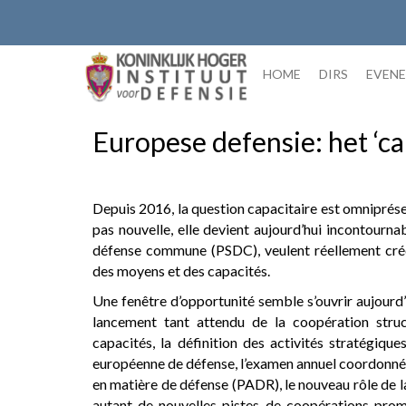
Skip
to
content
HOME
DIRS
EVEN
Europese defensie: het ‘ca
Depuis 2016, la question capacitaire est omniprése
pas nouvelle, elle devient aujourd’hui incontournab
défense commune (PSDC), veulent réellement crédib
des moyens et des capacités.
Une fenêtre d’opportunité semble s’ouvrir aujourd’
lancement tant attendu de la coopération stru
capacités, la définition des activités stratégique
européenne de défense, l’examen annuel coordonné e
en matière de défense (PADR), le nouveau rôle de l
autant de nouvelles pistes de coopérations pro