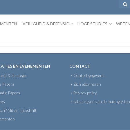
EMENTEN
VEILIGHEID & DEFENSIE
HOGE STUDIES
WETEN
CATIES EN EVENEMENTEN
CONTACT
gheid & Strategie
Contact gegevens
s Papers
Zich abonneren
atic Papers
Privacy policy
tes
Uitschrijven van de mailinglijsten
sch Militair Tijdschrift
ementen