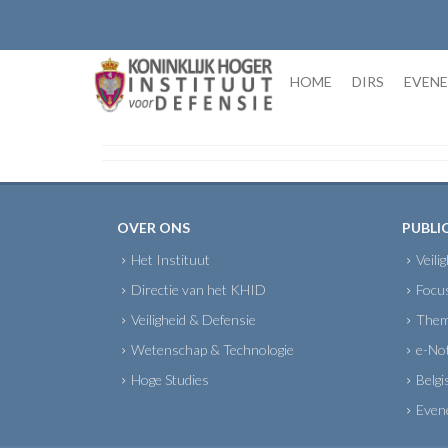
Skip
to
content
HOME
DIRS
EVEN
OVER ONS
PUBLI
Het Instituut
Veili
Directie van het KHID
Focu
Veiligheid & Defensie
Them
Wetenschap & Technologie
e-No
Hoge Studies
Belgi
Even