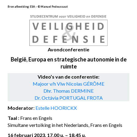
Bron afbeelding: ESA –
©
Manuel Pedoussaut
Avondconferentie
België, Europa en strategische autonomie in de
ruimte
Video’s van de conferentie:
Majoor v/h Vlw Nicolas GÉRÔME
Dhr. Thomas DERMINE
Dr. Octávia PORTUGAL FROTA
Moderator
:
Estelle HOORICKX
Taal :
Frans en Engels
Simultane vertolking in het Nederlands, Frans en Engels
16 februari 2023, 17.00 u. – 18.45 u.