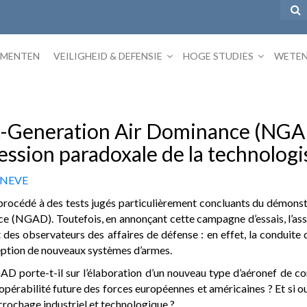
EMENTEN
VEILIGHEID & DEFENSIE
HOGE STUDIES
WETEN
-Generation Air Dominance (NGAD
ession paradoxale de la technologi
E NEVE
) a procédé à des tests jugés particulièrement concluants du démo
NGAD). Toutefois, en annonçant cette campagne d’essais, l’assist
t des observateurs des affaires de défense : en effet, la conduite
ception de nouveaux systèmes d’armes.
 porte-t-il sur l’élaboration d’un nouveau type d’aéronef de co
eropérabilité future des forces européennes et américaines ? Et si o
crochage industriel et technologique ?