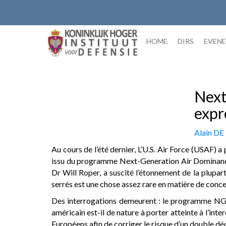
Skip
to
content
HOME
DIRS
EVEN
Next
expr
Alain D
Au cours de l’été dernier, L’U.S. Air Force (USAF
issu du programme Next-Generation Air Dominance (
Dr Will Roper, a suscité l’étonnement de la plupar
serrés est une chose assez rare en matière de con
Des interrogations demeurent : le programme NGAD
américain est-il de nature à porter atteinte à l’int
Européens afin de corriger le risque d’un double dé