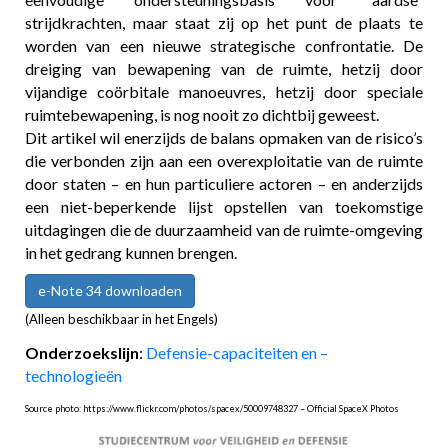
strijdkrachten, maar staat zij op het punt de plaats te
worden van een nieuwe strategische confrontatie. De
dreiging van bewapening van de ruimte, hetzij door
vijandige coörbitale manoeuvres, hetzij door speciale
ruimtebewapening, is nog nooit zo dichtbij geweest.
Dit artikel wil enerzijds de balans opmaken van de risico’s
die verbonden zijn aan een overexploitatie van de ruimte
door staten – en hun particuliere actoren – en anderzijds
een niet-beperkende lijst opstellen van toekomstige
uitdagingen die de duurzaamheid van de ruimte-omgeving
in het gedrang kunnen brengen.
e-Note 34 downloaden
(Alleen beschikbaar in het Engels)
Onderzoekslijn
:
Defensie-capaciteiten en –
technologieën
Source photo: https://www.flickr.com/photos/spacex/50009748327 – Official SpaceX Photos