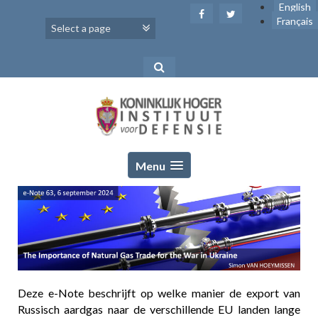
Skip
English
to
Français
content
Menu
Deze e-Note beschrijft op welke manier de export van
Russisch aardgas naar de verschillende EU landen lange