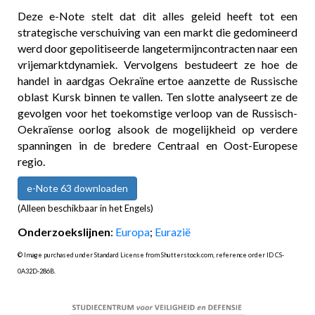
Deze e-Note stelt dat dit alles geleid heeft tot een
strategische verschuiving van een markt die gedomineerd
werd door gepolitiseerde langetermijncontracten naar een
vrijemarktdynamiek. Vervolgens bestudeert ze hoe de
handel in aardgas Oekraïne ertoe aanzette de Russische
oblast Kursk binnen te vallen. Ten slotte analyseert ze de
gevolgen voor het toekomstige verloop van de Russisch-
Oekraïense oorlog alsook de mogelijkheid op verdere
spanningen in de bredere Centraal en Oost-Europese
regio.
e-Note 63 downloaden
(Alleen beschikbaar in het Engels)
Onderzoekslijnen
:
Europa
;
Eurazië
© Image purchased under Standard License from Shutterstock.com, reference order ID CS-
0A32D-286B.