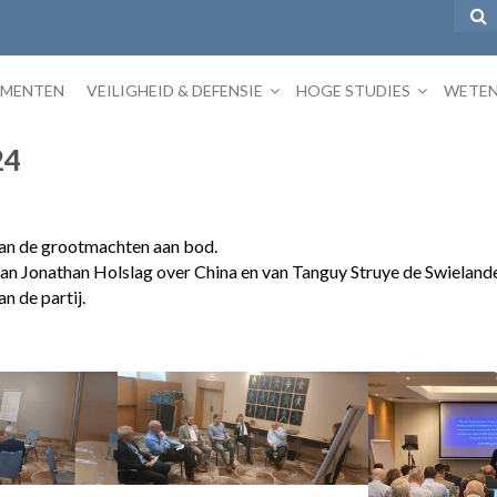
EMENTEN
VEILIGHEID & DEFENSIE
HOGE STUDIES
WETEN
24
van de grootmachten aan bod.
n Jonathan Holslag over China en van Tanguy Struye de Swielande
n de partij.