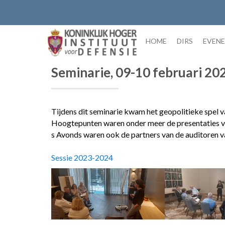
Skip
to
content
HOME
DIRS
EVEN
Seminarie, 09-10 februari 20
Tijdens dit seminarie kwam het geopolitieke spel 
Hoogtepunten waren onder meer de presentaties va
s Avonds waren ook de partners van de auditoren va
Sessie 2023-2024